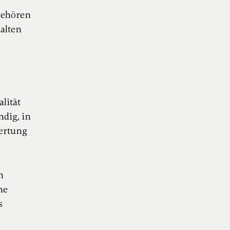
 gehören
alten
lität
ndig, in
ertung
ln
rne
es