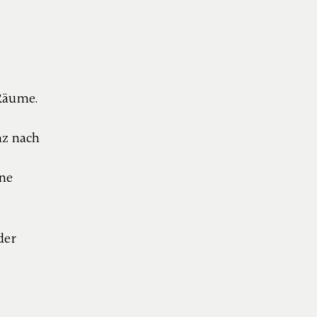
 Räume.
z nach
ne
der